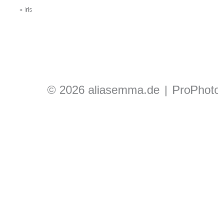
«
Iris
© 2026 aliasemma.de
|
ProPhot